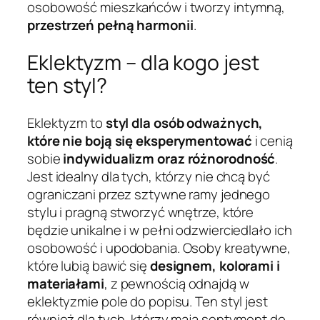
osobowość mieszkańców i tworzy intymną,
przestrzeń pełną harmonii
.
Eklektyzm – dla kogo jest
ten styl?
Eklektyzm to
styl dla osób odważnych,
które nie boją się eksperymentować
i cenią
sobie
indywidualizm oraz różnorodność
.
Jest idealny dla tych, którzy nie chcą być
ograniczani przez sztywne ramy jednego
stylu i pragną stworzyć wnętrze, które
będzie unikalne i w pełni odzwierciedlało ich
osobowość i upodobania. Osoby kreatywne,
które lubią bawić się
designem, kolorami i
materiałami
, z pewnością odnajdą w
eklektyzmie pole do popisu. Ten styl jest
również dla tych, którzy mają sentyment do