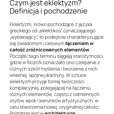
Czym jest eklektyzm?
Definicja i pochodzenie
Eklektyzm, słowo pochodzące z języka
greckiego od „eklektikos” oznaczającego
„wybierający”, to podejście charakteryzujące
się świadomym i celowym
łączeniem w
całość zróżnicowanych elementów
.
Początki tego terminu sięgają starożytności,
gdzie w filozofii oznaczało ono czerpanie z
różnych szkół myślenia i tworzenie z nich
własnej, spójnej doktryny. W sztuce
eklektyzm przyjął formę twórczości
kompilacyjnej, polegającej na łączeniu
różnych elementów, często z odmiennych
stylów, epok i kierunków artystycznych, w
celu stworzenia nowej, oryginalnej całości.
Podobnie jest w
architekturze