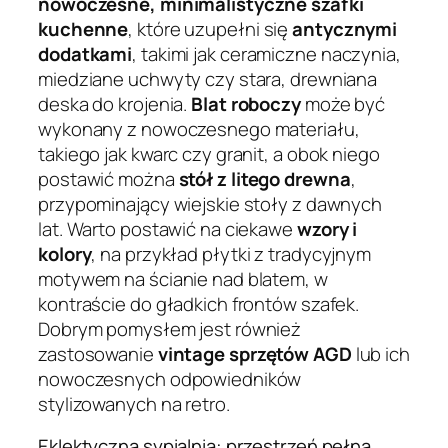
nowoczesne, minimalistyczne szafki
kuchenne
, które uzupełni się
antycznymi
dodatkami
, takimi jak ceramiczne naczynia,
miedziane uchwyty czy stara, drewniana
deska do krojenia.
Blat roboczy
może być
wykonany z nowoczesnego materiału,
takiego jak kwarc czy granit, a obok niego
postawić można
stół z litego drewna
,
przypominający wiejskie stoły z dawnych
lat. Warto postawić na ciekawe
wzory i
kolory
, na przykład płytki z tradycyjnym
motywem na ścianie nad blatem, w
kontraście do gładkich frontów szafek.
Dobrym pomysłem jest również
zastosowanie
vintage sprzętów AGD
lub ich
nowoczesnych odpowiedników
stylizowanych na retro.
Eklektyczna sypialnia: przestrzeń pełna