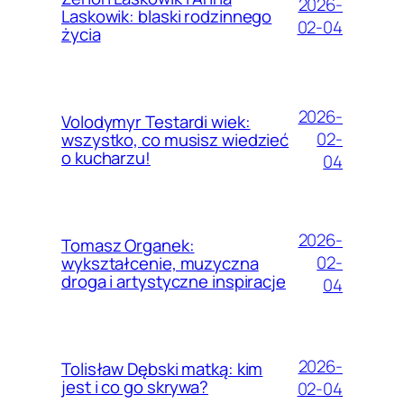
2026-
Laskowik: blaski rodzinnego
02-04
życia
2026-
Volodymyr Testardi wiek:
02-
wszystko, co musisz wiedzieć
o kucharzu!
04
2026-
Tomasz Organek:
02-
wykształcenie, muzyczna
droga i artystyczne inspiracje
04
2026-
Tolisław Dębski matką: kim
jest i co go skrywa?
02-04