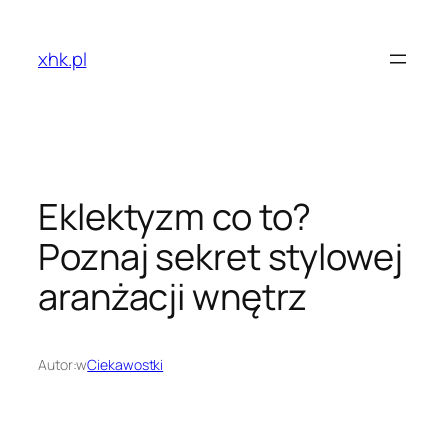
Przejdź
do
xhk.pl
treści
Eklektyzm co to?
Poznaj sekret stylowej
aranżacji wnętrz
Autor:
w
Ciekawostki