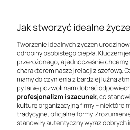
Jak stworzyć idealne życz
Tworzenie idealnych życzeń urodzinowy
odrobiny osobistego ciepła. Kluczem je
przełożonego, a jednocześnie chcemy, 
charakterem naszej relacji z szefową. C
mamy do czynienia z bardziej luźną at
pytanie pozwoli nam dobrać odpowiedni 
profesjonalizm i szacunek
, co stanow
kulturę organizacyjną firmy – niektóre 
tradycyjne, oficjalne formy. Zrozumien
stanowiły autentyczny wyraz dobrych in