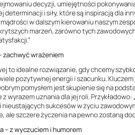
jmowaniu decyzji, umiejętności pokonywania 
 determinacji i siły, które są inspiracją dla 
i mądrości w dalszym kierowaniu naszym zespoł
krytszych marzeń, zarówno tych zawodowych, 
tysfakcji.”
a – zachwyć wrażeniem
ej to idealne rozwiązanie, gdy chcemy szybko 
ele pozytywnej energii i szacunku. Kluczem j
obrym pomysłem jest skupienie się na podst
 z wyrazem uznania dla jej roli. Przykładowo:
i i nieustających sukcesów w życiu zawodowym
ste, ale szczere życzenia na pewno zostaną do
fa – z wyczuciem i humorem