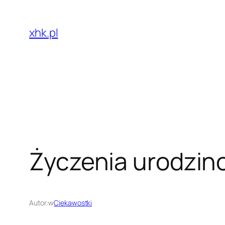
Przejdź
do
xhk.pl
treści
Życzenia urodzino
Autor:
w
Ciekawostki