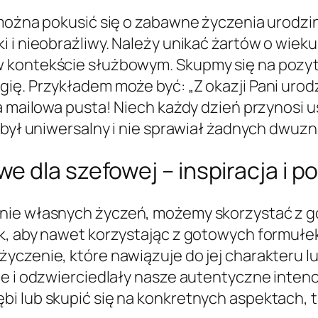
 można pokusić się o zabawne życzenia urodzin
 i nieobraźliwy. Należy unikać żartów o wiek
w kontekście służbowym. Skupmy się na pozyt
ię. Przykładem może być: „Z okazji Pani urod
ka mailowa pusta! Niech każdy dzień przynosi
t był uniwersalny i nie sprawiał żadnych dwuz
 dla szefowej – inspiracja i p
enie własnych życzeń, możemy skorzystać z 
k, aby nawet korzystając z gotowych formułek,
yczenie, które nawiązuje do jej charakteru l
ne i odzwierciedlały nasze autentyczne inte
i lub skupić się na konkretnych aspektach, 