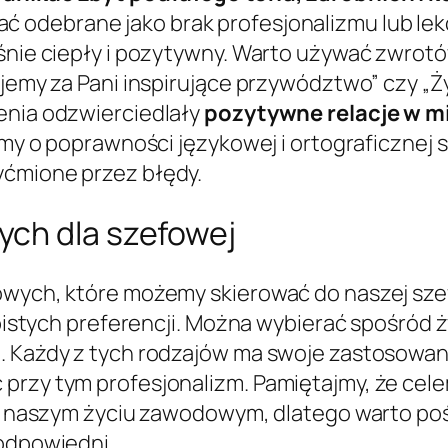
ć odebrane jako brak profesjonalizmu lub lek
eśnie ciepły i pozytywny. Warto używać zwrotó
kujemy za Pani inspirujące przywództwo” czy „
enia odzwierciedlały
pozytywne relacje w m
tajmy o poprawności językowej i ortograficzne
yćmione przez błędy.
ych dla szefowej
nowych, które możemy skierować do naszej sz
sobistych preferencji. Można wybierać spośród
h. Każdy z tych rodzajów ma swoje zastosowan
przy tym profesjonalizm. Pamiętajmy, że cele
i w naszym życiu zawodowym, dlatego warto poś
 odpowiedni.