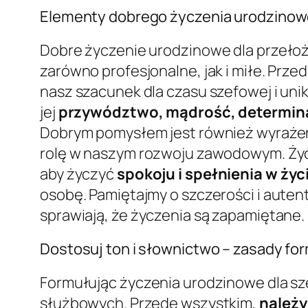
Elementy dobrego życzenia urodzinow
Dobre życzenie urodzinowe dla przełoż
zarówno profesjonalne, jak i miłe. Prze
nasz szacunek dla czasu szefowej i uni
jej
przywództwo, mądrość, determinac
Dobrym pomysłem jest również wyraże
rolę w naszym rozwoju zawodowym. Życ
aby życzyć
spokoju i spełnienia w ży
osobę. Pamiętajmy o szczerości i auten
sprawiają, że życzenia są zapamiętane.
Dostosuj ton i słownictwo – zasady f
Formułując życzenia urodzinowe dla sze
służbowych. Przede wszystkim,
należy