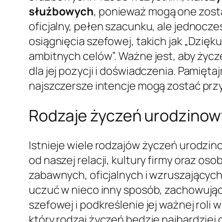
służbowych
, ponieważ mogą one zosta
oficjalny, pełen szacunku, ale jednocz
osiągnięcia szefowej, takich jak „Dzię
ambitnych celów”. Ważne jest, aby życz
dla jej pozycji i doświadczenia. Pamię
najszczersze intencje mogą zostać prz
Rodzaje życzeń urodzinow
Istnieje wiele rodzajów życzeń urodzi
od naszej relacji, kultury firmy oraz o
zabawnych, oficjalnych i wzruszającyc
uczuć w nieco inny sposób, zachowując 
szefowej i podkreślenie jej ważnej rol
który rodzaj życzeń będzie najbardziej