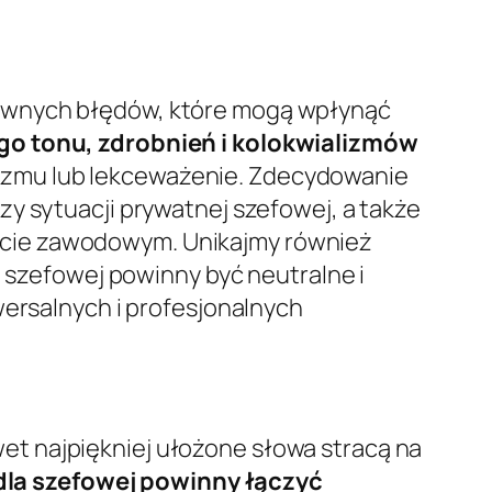
pewnych błędów, które mogą wpłynąć
go tonu, zdrobnień i kolokwializmów
lizmu lub lekceważenie. Zdecydowanie
y sytuacji prywatnej szefowej, a także
ście zawodowym. Unikajmy również
a szefowej powinny być neutralne i
wersalnych i profesjonalnych
t najpiękniej ułożone słowa stracą na
dla szefowej powinny łączyć