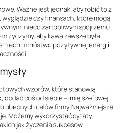
owe. Ważne jest jednak, aby robić to z
u, wyglądzie czy finansach, które mogą
ywnym, nieco żartobliwym spojrzeniu
zin życzymy, aby kawa zawsze była
 uśmiech i mnóstwo pozytywnej energii
naczności.
omysły
gotowych wzorów, które stanowią
 dodać coś od siebie – imię szefowej,
ub obecnych celów firmy. Najważniejsze
ncje. Możemy wykorzystać cytaty
takich jak życzenia sukcesów