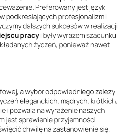
ceważenie. Preferowany jest język
w podkreślających profesjonalizm i
Życzymy dalszych sukcesów w realizacji
iejscu pracy
i były wyrazem szacunku
j składanych życzeń, ponieważ nawet
efowej, a wybór odpowiedniego zależy
 życzeń eleganckich, mądrych, krótkich,
ie i pozwala na wyrażenie naszych
m jest sprawienie przyjemności
więcić chwilę na zastanowienie się,