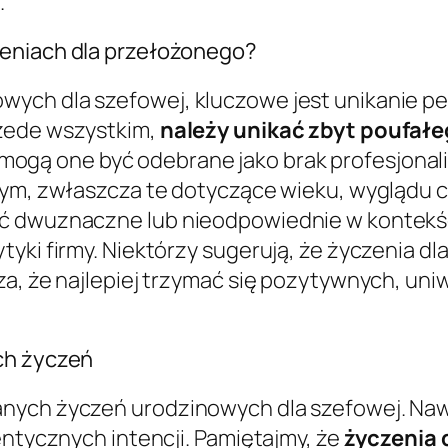
.
zeniach dla przełożonego?
wych dla szefowej, kluczowe jest unikanie 
rzede wszystkim,
należy unikać zbyt poufałe
 mogą one być odebrane jako brak profesjona
tym, zwłaszcza te dotyczące wieku, wyglądu cz
yć dwuznaczne lub nieodpowiednie w kontek
yki firmy. Niektórzy sugerują, że życzenia dl
za, że najlepiej trzymać się pozytywnych, uni
ch życzeń
nych życzeń urodzinowych dla szefowej. Nawe
entycznych intencji. Pamiętajmy, że
życzenia 