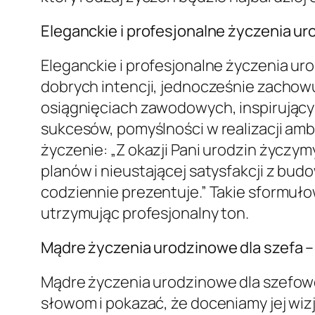
Eleganckie i profesjonalne życzenia u
Eleganckie i profesjonalne życzenia ur
dobrych intencji, jednocześnie zachowu
osiągnięciach zawodowych, inspirując
sukcesów, pomyślności w realizacji amb
życzenie: „Z okazji Pani urodzin życzy
planów i nieustającej satysfakcji z bud
codziennie prezentuje.” Takie sformuło
utrzymując profesjonalny ton.
Mądre życzenia urodzinowe dla szefa –
Mądre życzenia urodzinowe dla szefowe
słowom i pokazać, że doceniamy jej wizj