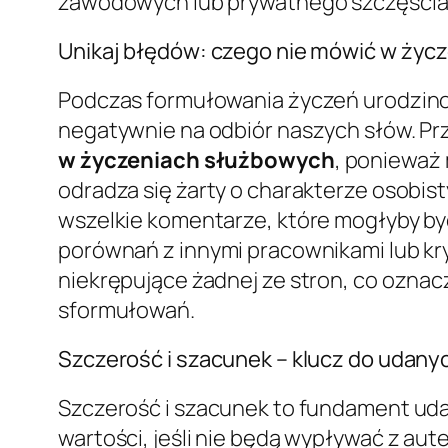
zawodowych lub prywatnego szczęścia
Unikaj błędów: czego nie mówić w życ
Podczas formułowania życzeń urodzino
negatywnie na odbiór naszych słów. P
w życzeniach służbowych
, ponieważ
odradza się żarty o charakterze osobis
wszelkie komentarze, które mogłyby b
porównań z innymi pracownikami lub kryt
niekrępujące żadnej ze stron, co oznac
sformułowań.
Szczerość i szacunek – klucz do udany
Szczerość i szacunek to fundament uda
wartości, jeśli nie będą wypływać z aut