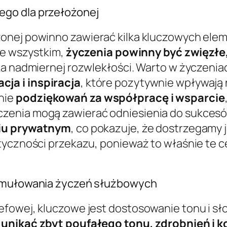
ego dla przełożonej
onej powinno zawierać kilka kluczowych elem
de wszystkim,
życzenia powinny być zwięzłe,
ka nadmiernej rozwlekłości. Warto w życzeniac
ja i inspiracja
, które pozytywnie wpływają 
nie
podziękowań za współpracę i wsparcie
zenia mogą zawierać odniesienia do sukcesó
ciu prywatnym
, co pokazuje, że dostrzegamy ją 
tyczności przekazu, ponieważ to właśnie te c
ormułowania życzeń służbowych
fowej, kluczowe jest dostosowanie tonu i słow
 unikać zbyt poufałego tonu, zdrobnień i 