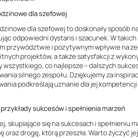
rodzinowe dla szefowej
odzinowe dla szefowej to doskonały sposób na 
jąc odpowiedni dystans i szacunek. W takich ż
ym przywództwie i pozytywnym wpływie na z
itnych projektów, a także satysfakcji z wyko
my wszystkiego, co najlepsze – dalszych sukc
owania silnego zespołu. Dziękujemy za inspirac
wania podkreślają uznanie dla jej kompetencj
 przykłady sukcesów i spełnienia marzeń
j, skupiające się na sukcesach i spełnieniu
ę oraz drogę, którą przeszła. Warto życzyć jej