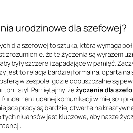
enia urodzinowe dla szefowej?
ch dla szefowej to sztuka, która wymaga poł
st zrozumienie, że te życzenia są wyrazem uz
aby były szczere i zapadające w pamięć. Zac
zy jest to relacja bardziej formalna, oparta n
mosferą w zespole, gdzie dopuszczalne są pe
ton i styl. Pamiętajmy, że
życzenia dla szef
i fundament udanej komunikacji w miejscu pr
miejsca pracy są bardziej otwarte na kreatywne
ie tych niuansów jest kluczowe, aby nasze życ
tencji.