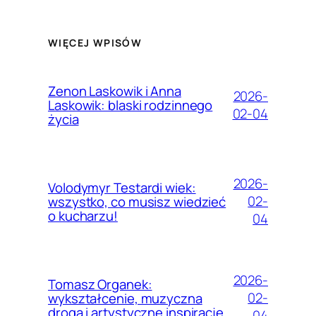
WIĘCEJ WPISÓW
Zenon Laskowik i Anna
2026-
Laskowik: blaski rodzinnego
02-04
życia
2026-
Volodymyr Testardi wiek:
02-
wszystko, co musisz wiedzieć
o kucharzu!
04
2026-
Tomasz Organek:
02-
wykształcenie, muzyczna
droga i artystyczne inspiracje
04