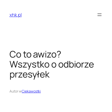
Przejdź
do
xhk.pl
treści
Co to awizo?
Wszystko o odbiorze
przesyłek
Autor:
w
Ciekawostki