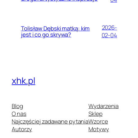
2026-
Tolisław Dębski matką: kim
jest i co go skrywa?
02-04
xhk.pl
Blog
Wydarzenia
O nas
Sklep
Najczęściej zadawane pytania
Wzorce
Autorzy
Motywy