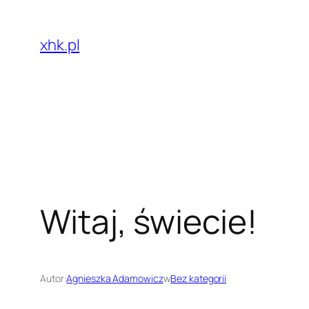
Przejdź
do
xhk.pl
treści
Witaj, świecie!
Autor:
Agnieszka Adamowicz
w
Bez kategorii