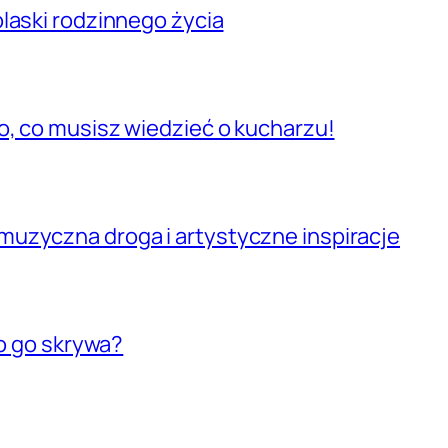
laski rodzinnego życia
o, co musisz wiedzieć o kucharzu!
uzyczna droga i artystyczne inspiracje
co go skrywa?